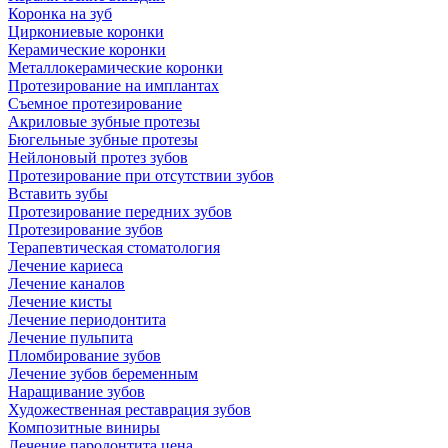
Коронка на зуб
Циркониевые коронки
Керамические коронки
Металлокерамические коронки
Протезирование на имплантах
Съемное протезирование
Акриловые зубные протезы
Бюгельные зубные протезы
Нейлоновый протез зубов
Протезирование при отсутствии зубов
Вставить зубы
Протезирование передних зубов
Протезирование зубов
Терапевтическая стоматология
Лечение кариеса
Лечение каналов
Лечение кисты
Лечение периодонтита
Лечение пульпита
Пломбирование зубов
Лечение зубов беременным
Наращивание зубов
Художественная реставрация зубов
Композитные виниры
Лечение пародонтита цена