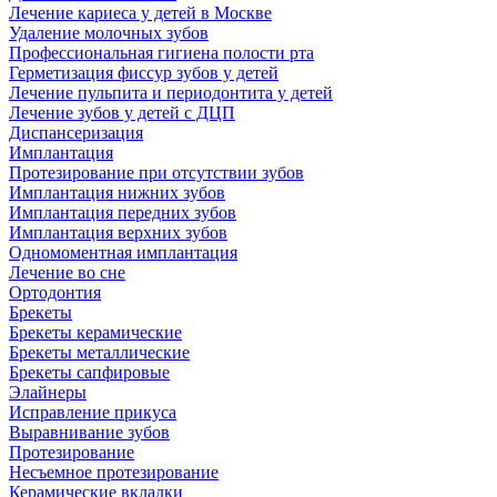
Лечение кариеса у детей в Москве
Удаление молочных зубов
Профессиональная гигиена полости рта
Герметизация фиссур зубов у детей
Лечение пульпита и периодонтита у детей
Лечение зубов у детей с ДЦП
Диспансеризация
Имплантация
Протезирование при отсутствии зубов
Имплантация нижних зубов
Имплантация передних зубов
Имплантация верхних зубов
Одномоментная имплантация
Лечение во сне
Ортодонтия
Брекеты
Брекеты керамические
Брекеты металлические
Брекеты сапфировые
Элайнеры
Исправление прикуса
Выравнивание зубов
Протезирование
Несъемное протезирование
Керамические вкладки