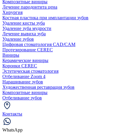
Композитные виниры
Лечение пародонтита цена
Хирургия
Костная пластика при имплантации зубов
Удаление кисты зуба
Удаление зуба мудрости
Лечение вывиха зуба
Удаление зубов
Цифровая стоматология CAD/CAM
Протезирование CEREC
Виниры
Керамические виниры
Коронки CEREC
Эстетическая стоматология
Отбеливание Zoom 4
Наращивание зубов
Художественная реставрация зубов
Композитные виниры
Отбеливание зубов
Контакты
WhatsApp