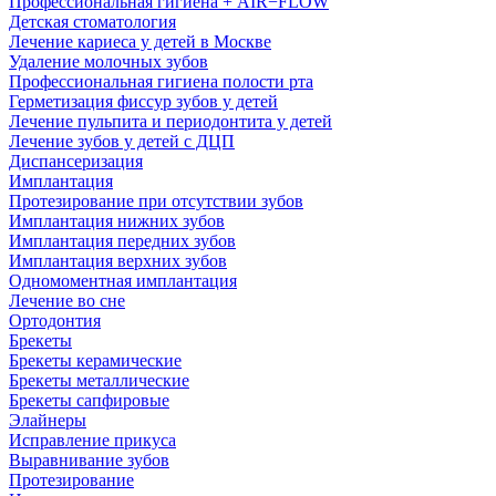
Профессиональная гигиена + AIR−FLOW
Детская стоматология
Лечение кариеса у детей в Москве
Удаление молочных зубов
Профессиональная гигиена полости рта
Герметизация фиссур зубов у детей
Лечение пульпита и периодонтита у детей
Лечение зубов у детей с ДЦП
Диспансеризация
Имплантация
Протезирование при отсутствии зубов
Имплантация нижних зубов
Имплантация передних зубов
Имплантация верхних зубов
Одномоментная имплантация
Лечение во сне
Ортодонтия
Брекеты
Брекеты керамические
Брекеты металлические
Брекеты сапфировые
Элайнеры
Исправление прикуса
Выравнивание зубов
Протезирование