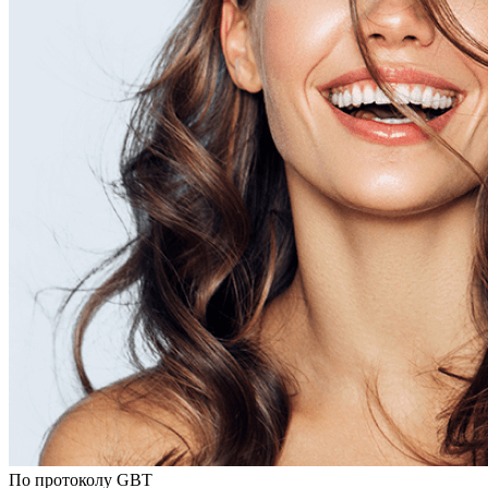
По протоколу GBT