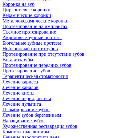
Коронка на зуб
Циркониевые коронки
Керамические коронки
Металлокерамические коронки
Протезирование на имплантах
Съемное протезирование
Акриловые зубные протезы
Бюгельные зубные протезы
Нейлоновый протез зубов
Протезирование при отсутствии зубов
Вставить зубы
Протезирование передних зубов
Протезирование зубов
Терапевтическая стоматология
Лечение кариеса
Лечение каналов
Лечение кисты
Лечение периодонтита
Лечение пульпита
Пломбирование зубов
Лечение зубов беременным
Наращивание зубов
Художественная реставрация зубов
Композитные виниры
Лечение пародонтита цена