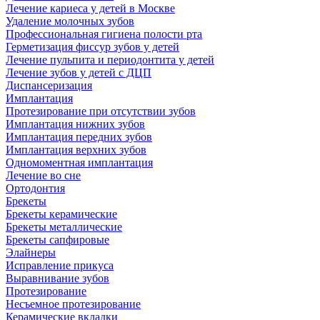
Лечение кариеса у детей в Москве
Удаление молочных зубов
Профессиональная гигиена полости рта
Герметизация фиссур зубов у детей
Лечение пульпита и периодонтита у детей
Лечение зубов у детей с ДЦП
Диспансеризация
Имплантация
Протезирование при отсутствии зубов
Имплантация нижних зубов
Имплантация передних зубов
Имплантация верхних зубов
Одномоментная имплантация
Лечение во сне
Ортодонтия
Брекеты
Брекеты керамические
Брекеты металлические
Брекеты сапфировые
Элайнеры
Исправление прикуса
Выравнивание зубов
Протезирование
Несъемное протезирование
Керамические вкладки