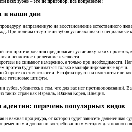
и всех зубов – это не приговор, все поправимо!
т в наши дни
цедуру, направленную на восстановление естественного жевани
ход. При полном отсутствии зубов устанавливают специальные 
й тип протезирования предполагает установку таких протезов, 
ния и неплотное прилегание к челюсти.
а протезы не снимают намеренно, а только при необходимости. Н
ием протеза будут заниматься только квалифицированные врачи.
ый протез в стоматологии. Его фиксируют на импланты или кос
ьные титановые штифты.
и зубов, убедитесь в том, что для вас нет противопоказаний. В
з таких стран как Израиль, Южная Корея, Швеция.
 адентии: перечень популярных видов
ая и важная процедура, от которой будет зависеть дальнейшая су
 современным и довольно востребованным методом для полного 