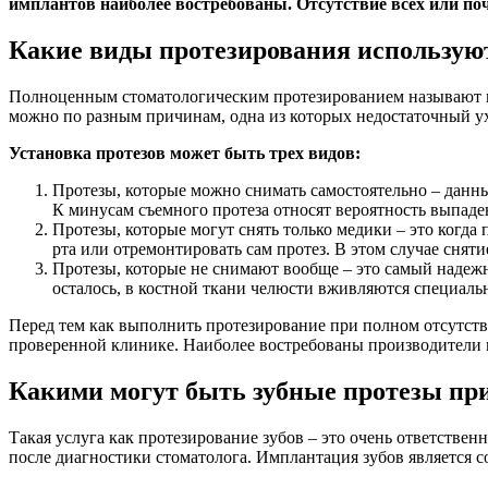
имплантов наиболее востребованы. Отсутствие всех или почт
Какие виды протезирования использую
Полноценным стоматологическим протезированием называют про
можно по разным причинам, одна из которых недостаточный у
Установка протезов может быть трех видов:
Протезы, которые можно снимать самостоятельно – данны
К минусам съемного протеза относят вероятность выпаде
Протезы, которые могут снять только медики – это когд
рта или отремонтировать сам протез. В этом случае снят
Протезы, которые не снимают вообще – это самый надежн
осталось, в костной ткани челюсти вживляются специал
Перед тем как выполнить протезирование при полном отсутстви
проверенной клинике. Наиболее востребованы производители и
Какими могут быть зубные протезы при
Такая услуга как протезирование зубов – это очень ответственн
после диагностики стоматолога. Имплантация зубов является