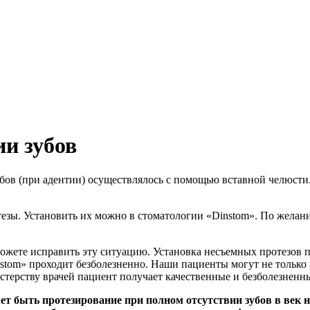
ии зубов
бов (при адентии) осуществлялось с помощью вставной челюсти
езы. Установить их можно в стоматологии «Dinstom». По желан
 можете исправить эту ситуацию. Установка несъемных протезов
tom» проходит безболезненно. Наши пациенты могут не только р
терству врачей пациент получает качественные и безболезненные
жет быть протезирование при полном отсутствии зубов в век