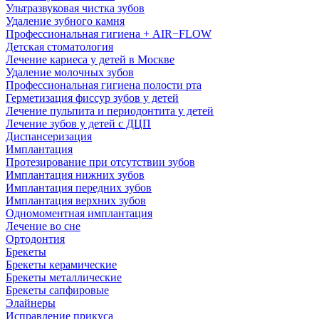
Ультразвуковая чистка зубов
Удаление зубного камня
Профессиональная гигиена + AIR−FLOW
Детская стоматология
Лечение кариеса у детей в Москве
Удаление молочных зубов
Профессиональная гигиена полости рта
Герметизация фиссур зубов у детей
Лечение пульпита и периодонтита у детей
Лечение зубов у детей с ДЦП
Диспансеризация
Имплантация
Протезирование при отсутствии зубов
Имплантация нижних зубов
Имплантация передних зубов
Имплантация верхних зубов
Одномоментная имплантация
Лечение во сне
Ортодонтия
Брекеты
Брекеты керамические
Брекеты металлические
Брекеты сапфировые
Элайнеры
Исправление прикуса