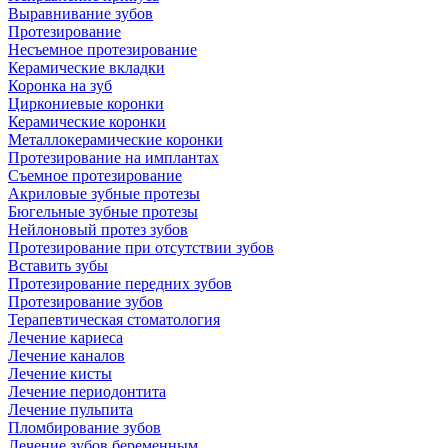
Выравнивание зубов
Протезирование
Несъемное протезирование
Керамические вкладки
Коронка на зуб
Циркониевые коронки
Керамические коронки
Металлокерамические коронки
Протезирование на имплантах
Съемное протезирование
Акриловые зубные протезы
Бюгельные зубные протезы
Нейлоновый протез зубов
Протезирование при отсутствии зубов
Вставить зубы
Протезирование передних зубов
Протезирование зубов
Терапевтическая стоматология
Лечение кариеса
Лечение каналов
Лечение кисты
Лечение периодонтита
Лечение пульпита
Пломбирование зубов
Лечение зубов беременным