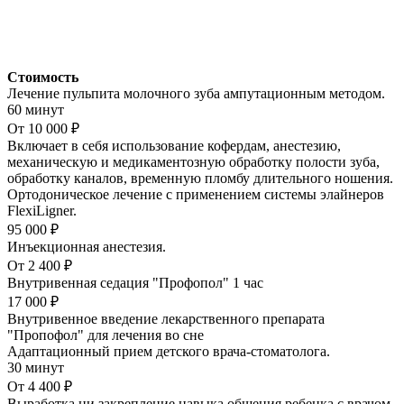
Стоимость
Лечение пульпита молочного зуба ампутационным методом.
60 минут
От 10 000 ₽
Включает в себя использование кофердам, анестезию,
механическую и медикаментозную обработку полости зуба,
обработку каналов, временную пломбу длительного ношения.
Ортодоническое лечение с применением системы элайнеров
FlexiLigner.
95 000 ₽
Инъекционная анестезия.
От 2 400 ₽
Внутривенная седация "Профопол" 1 час
17 000 ₽
Внутривенное введение лекарственного препарата
"Пропофол" для лечения во сне
Адаптационный прием детского врача-стоматолога.
30 минут
От 4 400 ₽
Выработка ни закрепление навыка общения ребенка с врачом-