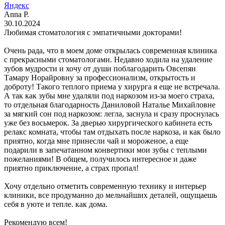
Яндекс
Anna P.
30.10.2024
Любимая стоматология с эмпатичными докторами!
Очень рада, что в моем доме открылась современная клиника
с прекрасными стоматологами. Недавно ходила на удаление
зубов мудрости и хочу от души поблагодарить Овсепян
Тамару Норайровну за профессионализм, открытость и
доброту! Такого теплого приема у хирурга я еще не встречала.
А так как зубы мне удаляли под наркозом из-за моего страха,
то отдельная благодарность Даниловой Наталье Михайловне
за мягкий сон под наркозом: легла, заснула и сразу проснулась
уже без восьмерок. За дверью хирургического кабинета есть
релакс комната, чтобы там отдыхать после наркоза, и как было
приятно, когда мне принесли чай и мороженое, а еще
подарили в запечатанном конвертики мои зубы с теплыми
пожеланиями! В общем, получилось интересное и даже
приятно приключение, а страх пропал!
Хочу отдельно отметить современную технику и интерьер
клиники, все продуманно до мельчайших деталей, ощущаешь
себя в уюте и тепле. как дома.
Рекомендую всем!