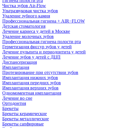
Гигиена полости рта
Чистка зубов Air-Flow
Ультразвуковая чистка зубов
Удаление зубного камня
Профессиональная гигиена + AIR−FLOW
Детская стоматология
Лечение кариеса у детей в Москве
Удаление молочных зубов
Профессиональная гигиена полости рта
Герметизация фиссур зубов у детей
Лечение пульпита и периодонтита у детей
Лечение зубов у детей с ДЦП
Диспансеризация
Имплантация
Протезирование при отсутствии зубов
Имплантация нижних зубов
Имплантация передних зубов
Имплантация верхних зубов
Одномоментная имплантация
Лечение во сне
Ортодонтия
Брекеты
Брекеты керамические
Брекеты металлические
Брекеты сапфировые