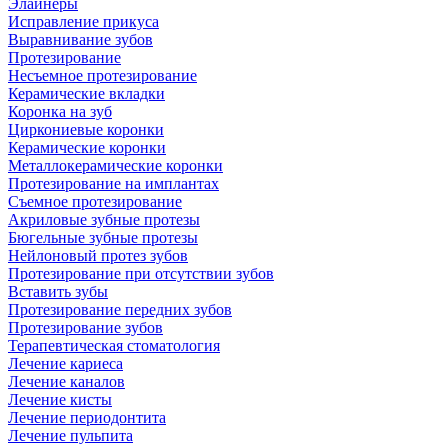
Элайнеры
Исправление прикуса
Выравнивание зубов
Протезирование
Несъемное протезирование
Керамические вкладки
Коронка на зуб
Циркониевые коронки
Керамические коронки
Металлокерамические коронки
Протезирование на имплантах
Съемное протезирование
Акриловые зубные протезы
Бюгельные зубные протезы
Нейлоновый протез зубов
Протезирование при отсутствии зубов
Вставить зубы
Протезирование передних зубов
Протезирование зубов
Терапевтическая стоматология
Лечение кариеса
Лечение каналов
Лечение кисты
Лечение периодонтита
Лечение пульпита