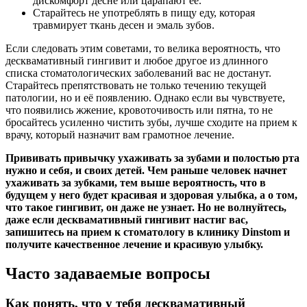
дискомфорт десне или царапают её.
Старайтесь не употреблять в пищу еду, которая
травмирует ткань десен и эмаль зубов.
Если следовать этим советами, то велика вероятность, что
десквамативный гингивит и любое другое из длинного
списка стоматологических заболеваний вас не достанут.
Старайтесь препятствовать не только течению текущей
патологии, но и её появлению. Однако если вы чувствуете,
что появились жжение, кровоточивость или пятна, то не
бросайтесь усиленно чистить зубы, лучше сходите на прием к
врачу, который назначит вам грамотное лечение.
Прививать привычку ухаживать за зубами и полостью рта
нужно и себя, и своих детей. Чем раньше человек начнет
ухаживать за зубками, тем выше вероятность, что в
будущем у него будет красивая и здоровая улыбка, а о том,
что такое гингивит, он даже не узнает. Но не волнуйтесь,
даже если десквамативный гингивит настиг вас,
запишитесь на прием к стоматологу в клинику Dinstom и
получите качественное лечение и красивую улыбку.
Часто задаваемые вопросы
Как понять, что у тебя десквамативный