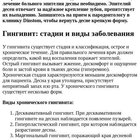
лечение больного эпителия десны необходимо. Эпителий
десен отвечает за надёжное крепление зубов, препятствует
их выпадению. Запишитесь на прием к пародонтологу в
клинику Dinstom, чтобы вернуть десне крепкую форму.
Гингивит: стадии и виды заболевания
У гингивита существует стадия и классификация, острое и
хроническое течение. Для правильного лечения врач должен
определить, какой вид воспаления поражает эпителий.
Острый гингивит вызывает жжение, дискомфорт и ощущение
боли и застой крови в тканях десны (гиперемию).
Хроническая стадия характеризуются меньшим дискомфортом
для пациента. Десна у края утолщена, присутствует
неприятный запах изо рта. У хронического гингивита
существует несколько форм.
Виды хронического гингивита:
Десквамативный гингивит. При десквамативном
гингивите на деснах наблюдается появление пузырей.
Гиперпластический гингивит, при котором наблюдается
разрастание десны.
Маргинальный гингивит, поражающий края десневой