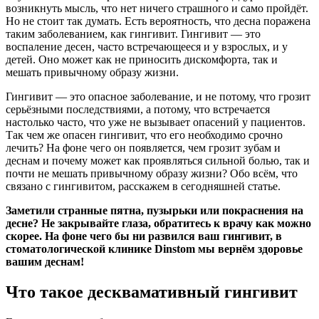
возникнуть мысль, что нет ничего страшного и само пройдёт.
Но не стоит так думать. Есть вероятность, что десна поражена
таким заболеванием, как гингивит. Гингивит — это
воспаление десен, часто встречающееся и у взрослых, и у
детей. Оно может как не приносить дискомфорта, так и
мешать привычному образу жизни.
Гингивит — это опасное заболевание, и не потому, что грозит
серьёзными последствиями, а потому, что встречается
настолько часто, что уже не вызывает опасений у пациентов.
Так чем же опасен гингивит, что его необходимо срочно
лечить? На фоне чего он появляется, чем грозит зубам и
деснам и почему может как проявляться сильной болью, так и
почти не мешать привычному образу жизни? Обо всём, что
связано с гингивитом, расскажем в сегодняшней статье.
Заметили странные пятна, пузырьки или покраснения на
десне? Не закрывайте глаза, обратитесь к врачу как можно
скорее. На фоне чего бы ни развился ваш гингивит, в
стоматологической клинике Dinstom мы вернём здоровье
вашим деснам!
Что такое десквамативный гингивит