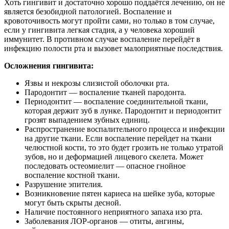
Хоть гингивит и достаточно хорошо поддаётся лечению, он не
является безобидной патологией. Воспаление и
кровоточивость могут пройти сами, но только в том случае,
если у гингивита легкая стадия, а у человека хороший
иммунитет. В противном случае воспаление перейдёт в
инфекцию полости рта и вызовет малоприятные последствия.
Осложнения гингивита:
Язвы и некрозы слизистой оболочки рта.
Пародонтит — воспаление тканей пародонта.
Периодонтит — воспаление соединительной ткани,
которая держит зуб в лунке. Пародонтит и периодонтит
грозят выпадением зубных единиц.
Распространение воспалительного процесса и инфекции
на другие ткани. Если воспаление перейдет на ткани
челюстной кости, то это будет грозить не только утратой
зубов, но и деформацией лицевого скелета. Может
последовать остеомиелит — опасное гнойное
воспаление костной ткани.
Разрушение эпителия.
Возникновение пятен кариеса на шейке зуба, которые
могут быть скрыты десной.
Наличие постоянного неприятного запаха изо рта.
Заболевания ЛОР-органов — отиты, ангины,