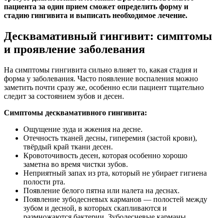
пациента за один прием сможет определить форму и
стадию гингивита и выписать необходимое лечение.
Десквамативный гингивит: симптомы
и проявление заболевания
На симптомы гингивита сильно влияет то, какая стадия и
форма у заболевания. Часто появление воспаления можно
заметить почти сразу же, особенно если пациент тщательно
следит за состоянием зубов и десен.
Симптомы десквамативного гингивита:
Ощущение зуда и жжения на десне.
Отечность тканей десны, гиперемия (застой крови),
твёрдый край ткани десен.
Кровоточивость десен, которая особенно хорошо
заметна во время чистки зубов.
Неприятный запах из рта, который не убирает гигиена
полости рта.
Появление белого пятна или налета на деснах.
Появление зубодесневых карманов — полостей между
зубом и десной, в которых скапливаются и
размножаются бактерии. Зубодесневые карманы