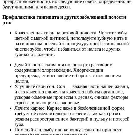
предрасположенность), но следующие советы определенно не
будут лишними для ваших десен.
Профилактика гингивита и других заболеваний полости
рта:
Качественная гигиена ротовой полости. Чистите зубы
щеткой с мягкой щетиной, используйте зубную нить и
раз в полгода посещайте процедуру профессиональной
чистки зубов, чтобы избавиться от налета и других
зубных отложений.
Делайте ополаскивания полости рта раствором,
содержащим хлоргексидин. Хлоргексидин
предупреждает воспаление и борется с появлением
налета.
Улучшите свой сон. Сон — важная часть нашей жизни,
и его качество влияет на качество работы организма,
ускоряя обменные процессы в деснах, снижая факторы
стресса, влияющие на здоровье.
Лечите кариес. Кариес даже в безболезненной форме
требует незамедлительного лечения, так как грозит
резким распространением бактерий в пульпу и потерей
зуба.
Поменяйте пломбу или коронку, если они приносят