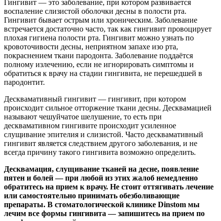
Гингивит — это заболевание, при котором развивается
воспаление слизистой оболочки десны в полости рта.
Гингивит бывает острым или хроническим. Заболевание
встречается достаточно часто, так как гингивит провоцирует
плохая гигиена полости рта. Гингивит можно узнать по
кровоточивости десны, неприятном запахе изо рта,
покраснением ткани пародонта. Заболевание поддаётся
полному излечению, если не игнорировать симптомы и
обратиться к врачу на стадии гингивита, не перешедшей в
пародонтит.
Десквамативный гингивит — гингивит, при котором
происходит сильное отторжение ткани десны. Десквамацией
называют чешуйчатое шелушение, то есть при
десквамативном гингивите происходит усиленное
слущивание эпителия и слизистой. Часто десквамативный
гингивит является следствием другого заболевания, и не
всегда причину такого гингивита возможно определить.
Десквамация, слущивание тканей на десне, появление
пятен и болей — при любой из этих жалоб немедленно
обратитесь на прием к врачу. Не стоит оттягивать лечение
или самостоятельно принимать обезболивающие
препараты. В стоматологической клинике Dinstom мы
лечим все формы гингивита — запишитесь на прием по