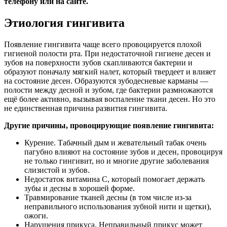
телефону или на сайте.
Этиология гингивита
Появление гингивита чаще всего провоцируется плохой
гигиеной полости рта. При недостаточной гигиене десен и
зубов на поверхности зубов скапливаются бактерии и
образуют поначалу мягкий налет, который твердеет и влияет
на состояние десен. Образуются зубодесневые карманы —
полости между десной и зубом, где бактерии размножаются
ещё более активно, вызывая воспаление ткани десен. Но это
не единственная причина развития гингивита.
Другие причины, провоцирующие появление гингивита:
Курение. Табачный дым и жевательный табак очень
пагубно влияют на состояние зубов и десен, провоцируя
не только гингивит, но и многие другие заболевания
слизистой и зубов.
Недостаток витамина C, который помогает держать
зубы и десны в хорошей форме.
Травмирование тканей десны (в том числе из-за
неправильного использования зубной нити и щетки),
ожоги.
Нарушения прикуса. Неправильный прикус может