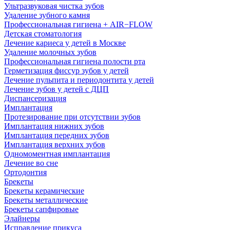
Ультразвуковая чистка зубов
Удаление зубного камня
Профессиональная гигиена + AIR−FLOW
Детская стоматология
Лечение кариеса у детей в Москве
Удаление молочных зубов
Профессиональная гигиена полости рта
Герметизация фиссур зубов у детей
Лечение пульпита и периодонтита у детей
Лечение зубов у детей с ДЦП
Диспансеризация
Имплантация
Протезирование при отсутствии зубов
Имплантация нижних зубов
Имплантация передних зубов
Имплантация верхних зубов
Одномоментная имплантация
Лечение во сне
Ортодонтия
Брекеты
Брекеты керамические
Брекеты металлические
Брекеты сапфировые
Элайнеры
Исправление прикуса