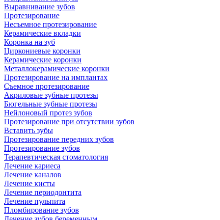
Выравнивание зубов
Протезирование
Несъемное протезирование
Керамические вкладки
Коронка на зуб
Циркониевые коронки
Керамические коронки
Металлокерамические коронки
Протезирование на имплантах
Съемное протезирование
Акриловые зубные протезы
Бюгельные зубные протезы
Нейлоновый протез зубов
Протезирование при отсутствии зубов
Вставить зубы
Протезирование передних зубов
Протезирование зубов
Терапевтическая стоматология
Лечение кариеса
Лечение каналов
Лечение кисты
Лечение периодонтита
Лечение пульпита
Пломбирование зубов
Лечение зубов беременным