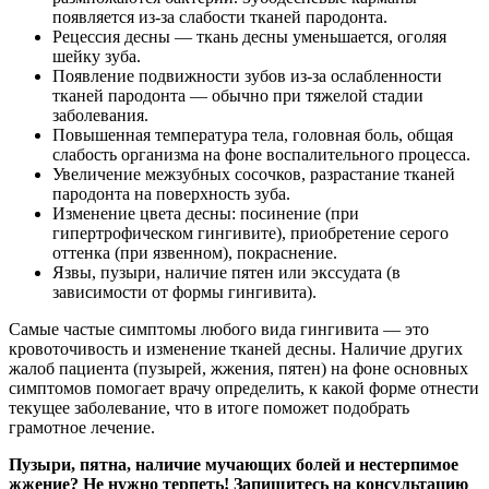
появляется из-за слабости тканей пародонта.
Рецессия десны — ткань десны уменьшается, оголяя
шейку зуба.
Появление подвижности зубов из-за ослабленности
тканей пародонта — обычно при тяжелой стадии
заболевания.
Повышенная температура тела, головная боль, общая
слабость организма на фоне воспалительного процесса.
Увеличение межзубных сосочков, разрастание тканей
пародонта на поверхность зуба.
Изменение цвета десны: посинение (при
гипертрофическом гингивите), приобретение серого
оттенка (при язвенном), покраснение.
Язвы, пузыри, наличие пятен или экссудата (в
зависимости от формы гингивита).
Самые частые симптомы любого вида гингивита — это
кровоточивость и изменение тканей десны. Наличие других
жалоб пациента (пузырей, жжения, пятен) на фоне основных
симптомов помогает врачу определить, к какой форме отнести
текущее заболевание, что в итоге поможет подобрать
грамотное лечение.
Пузыри, пятна, наличие мучающих болей и нестерпимое
жжение? Не нужно терпеть! Запишитесь на консультацию