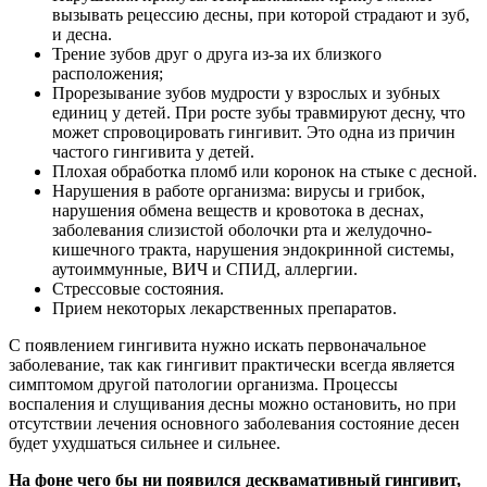
вызывать рецессию десны, при которой страдают и зуб,
и десна.
Трение зубов друг о друга из-за их близкого
расположения;
Прорезывание зубов мудрости у взрослых и зубных
единиц у детей. При росте зубы травмируют десну, что
может спровоцировать гингивит. Это одна из причин
частого гингивита у детей.
Плохая обработка пломб или коронок на стыке с десной.
Нарушения в работе организма: вирусы и грибок,
нарушения обмена веществ и кровотока в деснах,
заболевания слизистой оболочки рта и желудочно-
кишечного тракта, нарушения эндокринной системы,
аутоиммунные, ВИЧ и СПИД, аллергии.
Стрессовые состояния.
Прием некоторых лекарственных препаратов.
С появлением гингивита нужно искать первоначальное
заболевание, так как гингивит практически всегда является
симптомом другой патологии организма. Процессы
воспаления и слущивания десны можно остановить, но при
отсутствии лечения основного заболевания состояние десен
будет ухудшаться сильнее и сильнее.
На фоне чего бы ни появился десквамативный гингивит,