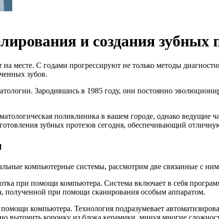
лирования и создания зубных
т на месте. С годами прогрессируют не только методы диагности
ченных зубов.
тологии. Зародившись в 1985 году, они постоянно эволюциони
оматологическая поликлиника в вашем городе, однако ведущие ч
зготовления зубных протезов сегодня, обеспечивающий отличн
и
тальные компьютерные системы, рассмотрим две связанные с ними
работка при помощи компьютера. Система включает в себя прогр
та, полученной при помощи сканирования особым аппаратом.
и помощи компьютера. Технология подразумевает автоматизиров
но выточить коронку из блока керамики, минуя многие сложнос