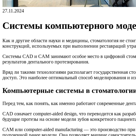
27.11.2024
Системы компьютерного моде
Как и другие области науки и медицины, стоматология не стои
конструкций, используемых при выполнении реставраций утра
Системы CAD и CAM занимают особое место в цифровой стома
результатов дентального протезирования.
Вряд ли такими технологиями располагает государственная ст
доступ. Это наиболее оптимальный способ моделирования и и
Компьютерные системы в стоматологи
Перед тем, как понять, как именно работают современные ден
CAD означает computer-aided design, что переводится как раз
будущие протезы на основе модели зубов конкретного пациен
CAM или computer-aided manufacturing — это производство пр
полученной ранее модели. Она позволяет машине самостоятель