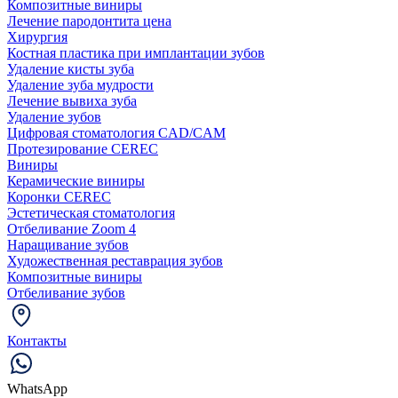
Композитные виниры
Лечение пародонтита цена
Хирургия
Костная пластика при имплантации зубов
Удаление кисты зуба
Удаление зуба мудрости
Лечение вывиха зуба
Удаление зубов
Цифровая стоматология CAD/CAM
Протезирование CEREC
Виниры
Керамические виниры
Коронки CEREC
Эстетическая стоматология
Отбеливание Zoom 4
Наращивание зубов
Художественная реставрация зубов
Композитные виниры
Отбеливание зубов
Контакты
WhatsApp