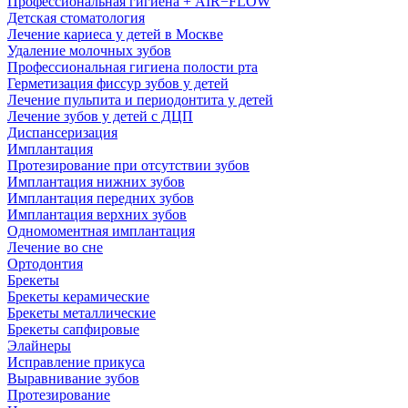
Профессиональная гигиена + AIR−FLOW
Детская стоматология
Лечение кариеса у детей в Москве
Удаление молочных зубов
Профессиональная гигиена полости рта
Герметизация фиссур зубов у детей
Лечение пульпита и периодонтита у детей
Лечение зубов у детей с ДЦП
Диспансеризация
Имплантация
Протезирование при отсутствии зубов
Имплантация нижних зубов
Имплантация передних зубов
Имплантация верхних зубов
Одномоментная имплантация
Лечение во сне
Ортодонтия
Брекеты
Брекеты керамические
Брекеты металлические
Брекеты сапфировые
Элайнеры
Исправление прикуса
Выравнивание зубов
Протезирование