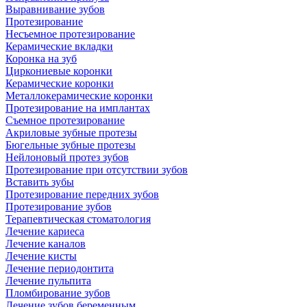
Выравнивание зубов
Протезирование
Несъемное протезирование
Керамические вкладки
Коронка на зуб
Циркониевые коронки
Керамические коронки
Металлокерамические коронки
Протезирование на имплантах
Съемное протезирование
Акриловые зубные протезы
Бюгельные зубные протезы
Нейлоновый протез зубов
Протезирование при отсутствии зубов
Вставить зубы
Протезирование передних зубов
Протезирование зубов
Терапевтическая стоматология
Лечение кариеса
Лечение каналов
Лечение кисты
Лечение периодонтита
Лечение пульпита
Пломбирование зубов
Лечение зубов беременным