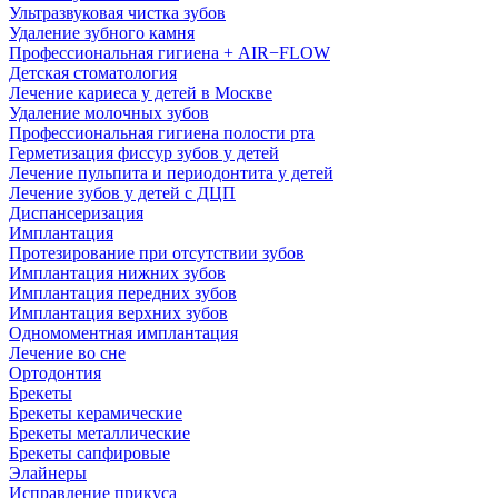
Ультразвуковая чистка зубов
Удаление зубного камня
Профессиональная гигиена + AIR−FLOW
Детская стоматология
Лечение кариеса у детей в Москве
Удаление молочных зубов
Профессиональная гигиена полости рта
Герметизация фиссур зубов у детей
Лечение пульпита и периодонтита у детей
Лечение зубов у детей с ДЦП
Диспансеризация
Имплантация
Протезирование при отсутствии зубов
Имплантация нижних зубов
Имплантация передних зубов
Имплантация верхних зубов
Одномоментная имплантация
Лечение во сне
Ортодонтия
Брекеты
Брекеты керамические
Брекеты металлические
Брекеты сапфировые
Элайнеры
Исправление прикуса